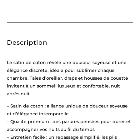
coton
-
Simples
carreaux
Blanc
/
Taupe
-
Description
140
x
200
cm
+
Le satin de coton révèle une douceur soyeuse et une
63
x
élégance discrète, idéale pour sublimer chaque
63
chambre. Taies d’oreiller, draps et housses de couette
cm
invitent à un sommeil luxueux et confortable, nuit
après nuit.
– Satin de coton : alliance unique de douceur soyeuse
et d’élégance intemporelle
– Qualité premium : des parures pensées pour durer et
accompagner vos nuits au fil du temps
– Entretien facile : un repassage simplifié, les plis