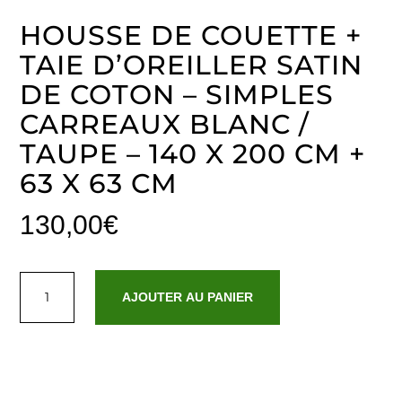
HOUSSE DE COUETTE +
TAIE D’OREILLER SATIN
DE COTON – SIMPLES
CARREAUX BLANC /
TAUPE – 140 X 200 CM +
63 X 63 CM
130,00
€
quantité
de
AJOUTER AU PANIER
Housse
de
couette
+
taie
d'oreiller
satin
de