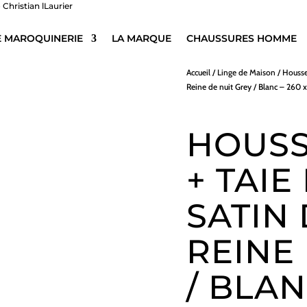
E MAROQUINERIE
LA MARQUE
CHAUSSURES HOMME
Accueil
/
Linge de Maison
/
Housse
Reine de nuit Grey / Blanc – 260 
HOUSS
+ TAIE
SATIN
REINE
/ BLAN