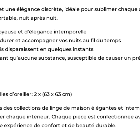
/
t une élégance discrète, idéale pour sublimer chaque c
Blanc
-
table, nuit après nuit.
260
x
soyeuse et d’élégance intemporelle
240
cm
durer et accompagner vos nuits au fil du temps
+
plis disparaissent en quelques instants
2
x
sant qu’aucune substance, susceptible de causer un pré
(63
x
63
cm)
es d’oreiller: 2 x (63 x 63 cm)
vers des collections de linge de maison élégantes et int
imer chaque intérieur. Chaque pièce est confectionnée
une expérience de confort et de beauté durable.