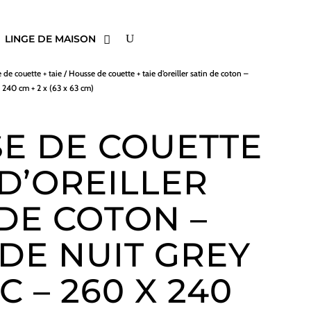
LINGE DE MAISON
 de couette + taie
/ Housse de couette + taie d’oreiller satin de coton –
x 240 cm + 2 x (63 x 63 cm)
E DE COUETTE
 D’OREILLER
 DE COTON –
 DE NUIT GREY
C – 260 X 240