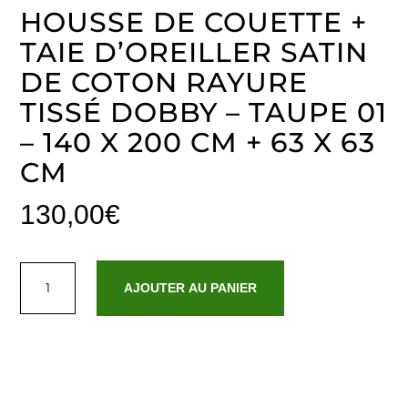
HOUSSE DE COUETTE +
TAIE D’OREILLER SATIN
DE COTON RAYURE
TISSÉ DOBBY – TAUPE 01
– 140 X 200 CM + 63 X 63
CM
130,00
€
quantité
de
AJOUTER AU PANIER
Housse
de
couette
+
taie
d'oreiller
satin
de
coton