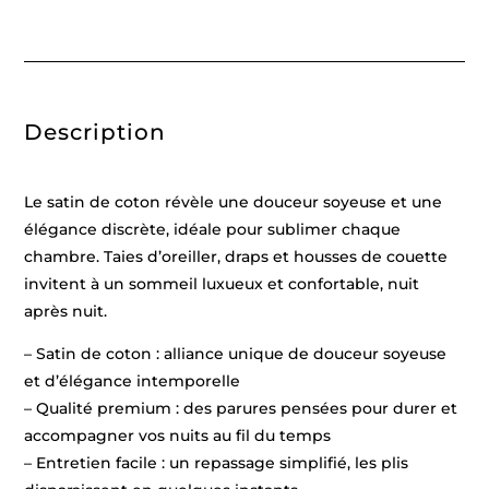
rayure
tissé
dobby
-
Taupe
01
-
Description
140
x
200
cm
+
Le satin de coton révèle une douceur soyeuse et une
63
x
élégance discrète, idéale pour sublimer chaque
63
chambre. Taies d’oreiller, draps et housses de couette
cm
invitent à un sommeil luxueux et confortable, nuit
après nuit.
– Satin de coton : alliance unique de douceur soyeuse
et d’élégance intemporelle
– Qualité premium : des parures pensées pour durer et
accompagner vos nuits au fil du temps
– Entretien facile : un repassage simplifié, les plis