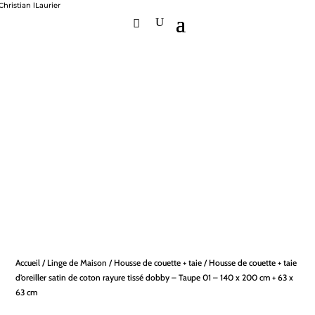
Accueil
/
Linge de Maison
/
Housse de couette + taie
/ Housse de couette + taie
d’oreiller satin de coton rayure tissé dobby – Taupe 01 – 140 x 200 cm + 63 x
63 cm