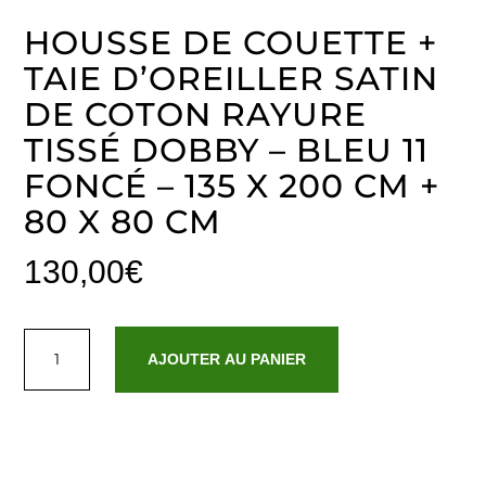
HOUSSE DE COUETTE +
TAIE D’OREILLER SATIN
DE COTON RAYURE
TISSÉ DOBBY – BLEU 11
FONCÉ – 135 X 200 CM +
80 X 80 CM
130,00
€
quantité
de
AJOUTER AU PANIER
Housse
de
couette
+
taie
d'oreiller
satin
de