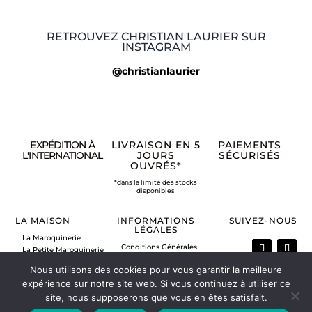
RETROUVEZ CHRISTIAN LAURIER SUR
INSTAGRAM
@christianlaurier
EXPÉDITION À
LIVRAISON EN 5
PAIEMENTS
L'INTERNATIONAL
JOURS
SÉCURISÉS
OUVRÉS*
*dans la limite des stocks
disponibles
LA MAISON
INFORMATIONS
SUIVEZ-NOUS
LÉGALES
La Maroquinerie
Conditions Générales
La Petite Maroquinerie
de Vente
A propos
Nous utilisons des cookies pour vous garantir la meilleure
Mentions légales
Nous contacter
Politique de retour
expérience sur notre site web. Si vous continuez à utiliser ce
Vos commandes
site, nous supposerons que vous en êtes satisfait.
Mon compte