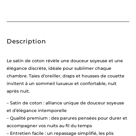
coton
rayure
tissé
dobby
-
Bleu
11
foncé
Description
-
135
x
200
cm
Le satin de coton révèle une douceur soyeuse et une
+
80
élégance discrète, idéale pour sublimer chaque
x
chambre. Taies d’oreiller, draps et housses de couette
80
cm
invitent à un sommeil luxueux et confortable, nuit
après nuit.
– Satin de coton : alliance unique de douceur soyeuse
et d’élégance intemporelle
– Qualité premium : des parures pensées pour durer et
accompagner vos nuits au fil du temps
– Entretien facile : un repassage simplifié, les plis