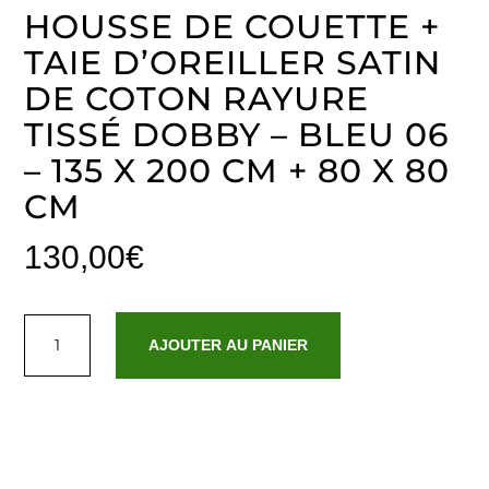
HOUSSE DE COUETTE +
TAIE D’OREILLER SATIN
DE COTON RAYURE
TISSÉ DOBBY – BLEU 06
– 135 X 200 CM + 80 X 80
CM
130,00
€
quantité
de
AJOUTER AU PANIER
Housse
de
couette
+
taie
d'oreiller
satin
de
coton