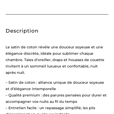
rayure
tissé
dobby
-
Bleu
06
-
Description
135
x
200
cm
+
Le satin de coton révèle une douceur soyeuse et une
80
x
élégance discrète, idéale pour sublimer chaque
80
chambre. Taies d’oreiller, draps et housses de couette
cm
invitent à un sommeil luxueux et confortable, nuit
après nuit.
– Satin de coton : alliance unique de douceur soyeuse
et d’élégance intemporelle
– Qualité premium : des parures pensées pour durer et
accompagner vos nuits au fil du temps
– Entretien facile : un repassage simplifié, les plis