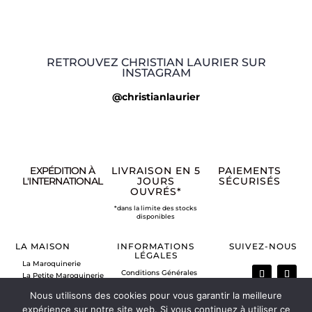
RETROUVEZ CHRISTIAN LAURIER SUR
INSTAGRAM
@christianlaurier
EXPÉDITION À
LIVRAISON EN 5
PAIEMENTS
L'INTERNATIONAL
JOURS
SÉCURISÉS
OUVRÉS*
*dans la limite des stocks
disponibles
LA MAISON
INFORMATIONS
SUIVEZ-NOUS
LÉGALES
La Maroquinerie
Conditions Générales
La Petite Maroquinerie
de Vente
A propos
Nous utilisons des cookies pour vous garantir la meilleure
Mentions légales
Nous contacter
Politique de retour
expérience sur notre site web. Si vous continuez à utiliser ce