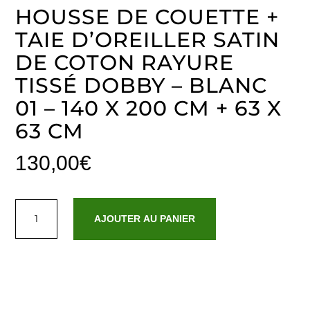
HOUSSE DE COUETTE +
TAIE D’OREILLER SATIN
DE COTON RAYURE
TISSÉ DOBBY – BLANC
01 – 140 X 200 CM + 63 X
63 CM
130,00
€
quantité
de
AJOUTER AU PANIER
Housse
de
couette
+
taie
d'oreiller
satin
de
coton