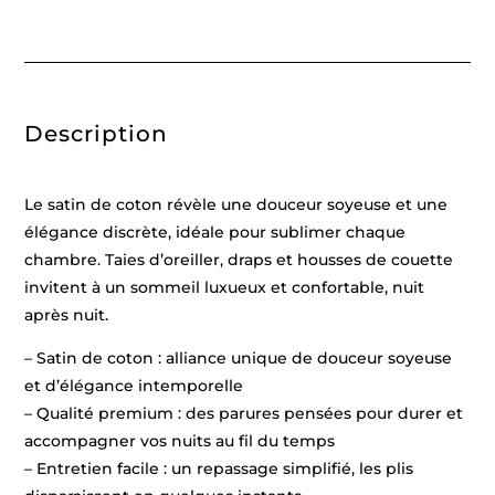
rayure
tissé
dobby
-
Blanc
01
-
Description
140
x
200
cm
+
Le satin de coton révèle une douceur soyeuse et une
63
x
élégance discrète, idéale pour sublimer chaque
63
chambre. Taies d’oreiller, draps et housses de couette
cm
invitent à un sommeil luxueux et confortable, nuit
après nuit.
– Satin de coton : alliance unique de douceur soyeuse
et d’élégance intemporelle
– Qualité premium : des parures pensées pour durer et
accompagner vos nuits au fil du temps
– Entretien facile : un repassage simplifié, les plis