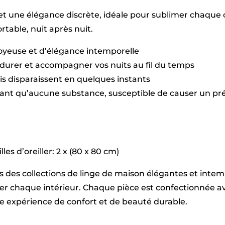
x
t une élégance discrète, idéale pour sublimer chaque c
220
cm
table, nuit après nuit.
+
2
soyeuse et d’élégance intemporelle
x
(80
durer et accompagner vos nuits au fil du temps
x
plis disparaissent en quelques instants
80
cm)
sant qu’aucune substance, susceptible de causer un pré
les d’oreiller: 2 x (80 x 80 cm)
vers des collections de linge de maison élégantes et int
imer chaque intérieur. Chaque pièce est confectionnée
une expérience de confort et de beauté durable.