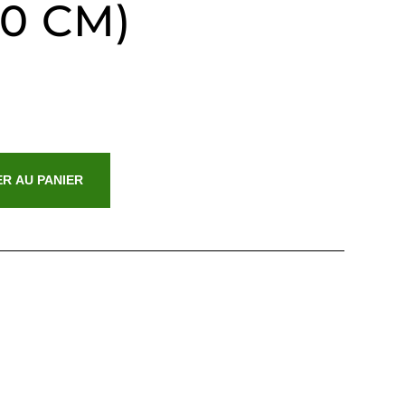
80 CM)
R AU PANIER