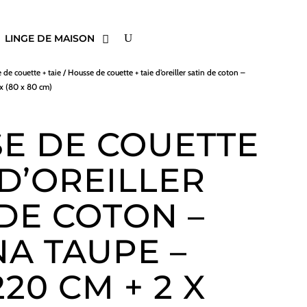
LINGE DE MAISON
 de couette + taie
/ Housse de couette + taie d’oreiller satin de coton –
 x (80 x 80 cm)
E DE COUETTE
 D’OREILLER
 DE COTON –
NA TAUPE –
220 CM + 2 X