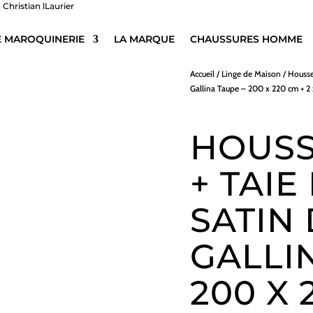
E MAROQUINERIE
LA MARQUE
CHAUSSURES HOMME
Accueil
/
Linge de Maison
/
Housse
Gallina Taupe – 200 x 220 cm + 2
HOUSS
+ TAIE
SATIN
GALLI
200 X 