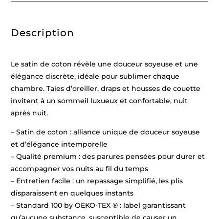
-
260
x
200
Description
cm
+
2
x
(63
Le satin de coton révèle une douceur soyeuse et une
x
63
élégance discrète, idéale pour sublimer chaque
cm)
chambre. Taies d’oreiller, draps et housses de couette
invitent à un sommeil luxueux et confortable, nuit
après nuit.
– Satin de coton : alliance unique de douceur soyeuse
et d’élégance intemporelle
– Qualité premium : des parures pensées pour durer et
accompagner vos nuits au fil du temps
– Entretien facile : un repassage simplifié, les plis
disparaissent en quelques instants
– Standard 100 by OEKO-TEX ® : label garantissant
qu’aucune substance, susceptible de causer un