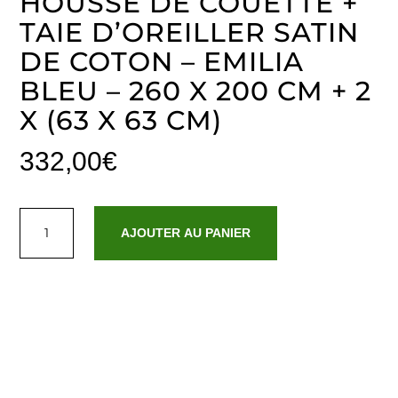
HOUSSE DE COUETTE +
TAIE D’OREILLER SATIN
DE COTON – EMILIA
BLEU – 260 X 200 CM + 2
X (63 X 63 CM)
332,00
€
quantité
de
AJOUTER AU PANIER
Housse
de
couette
+
taie
d'oreiller
satin
de
coton
-
Emilia
Bleu