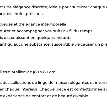
200
t une élégance discrète, idéale pour sublimer chaque c
x
220
table, nuit après nuit.
cm
+
soyeuse et d’élégance intemporelle
2
x
durer et accompagner vos nuits au fil du temps
(80
plis disparaissent en quelques instants
x
80
sant qu’aucune substance, susceptible de causer un pré
cm)
les d’oreiller: 2 x (80 x 80 cm)
vers des collections de linge de maison élégantes et int
imer chaque intérieur. Chaque pièce est confectionnée
une expérience de confort et de beauté durable.