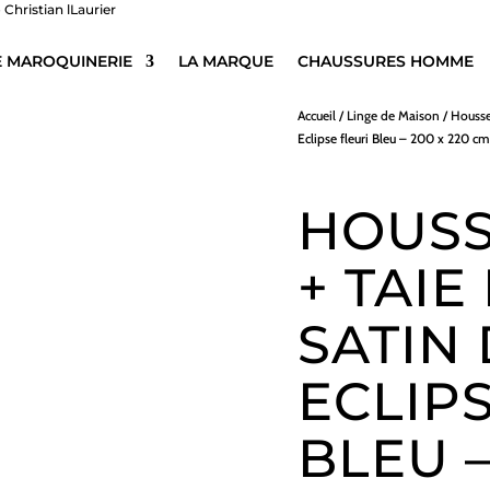
E MAROQUINERIE
LA MARQUE
CHAUSSURES HOMME
Accueil
/
Linge de Maison
/
Housse
Eclipse fleuri Bleu – 200 x 220 cm
HOUSS
+ TAIE
SATIN
ECLIP
BLEU –