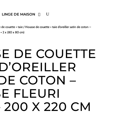
LINGE DE MAISON
 de couette + taie
/ Housse de couette + taie d’oreiller satin de coton –
 + 2 x (80 x 80 cm)
E DE COUETTE
 D’OREILLER
 DE COTON –
SE FLEURI
 200 X 220 CM