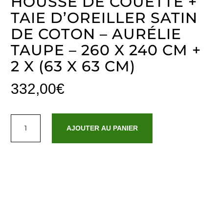
HOUSSE DE COUETTE +
TAIE D’OREILLER SATIN
DE COTON – AURÉLIE
TAUPE – 260 X 240 CM +
2 X (63 X 63 CM)
332,00
€
quantité
de
AJOUTER AU PANIER
Housse
de
couette
+
taie
d'oreiller
satin
de
coton
-
Aurélie
Taupe