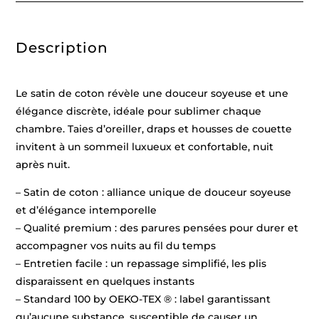
-
260
x
240
Description
cm
+
2
x
(63
Le satin de coton révèle une douceur soyeuse et une
x
63
élégance discrète, idéale pour sublimer chaque
cm)
chambre. Taies d’oreiller, draps et housses de couette
invitent à un sommeil luxueux et confortable, nuit
après nuit.
– Satin de coton : alliance unique de douceur soyeuse
et d’élégance intemporelle
– Qualité premium : des parures pensées pour durer et
accompagner vos nuits au fil du temps
– Entretien facile : un repassage simplifié, les plis
disparaissent en quelques instants
– Standard 100 by OEKO-TEX ® : label garantissant
qu’aucune substance, susceptible de causer un