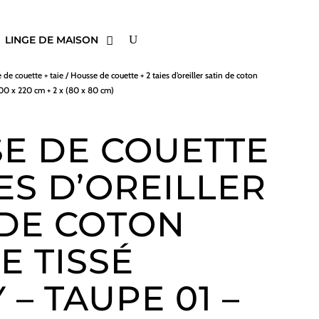
LINGE DE MAISON
 de couette + taie
/ Housse de couette + 2 taies d’oreiller satin de coton
200 x 220 cm + 2 x (80 x 80 cm)
E DE COUETTE
IES D’OREILLER
 DE COTON
E TISSÉ
– TAUPE 01 –