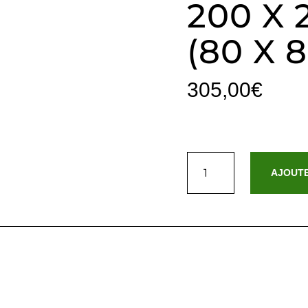
200 X 
(80 X 
305,00
€
quantité
de
AJOUTE
Housse
de
couette
+
2
taies
d'oreiller
satin
de
coton
rayure