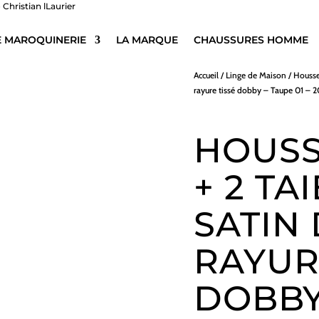
E MAROQUINERIE
LA MARQUE
CHAUSSURES HOMME
Accueil
/
Linge de Maison
/
Housse
rayure tissé dobby – Taupe 01 – 
HOUSS
+ 2 TA
SATIN
RAYUR
DOBBY 