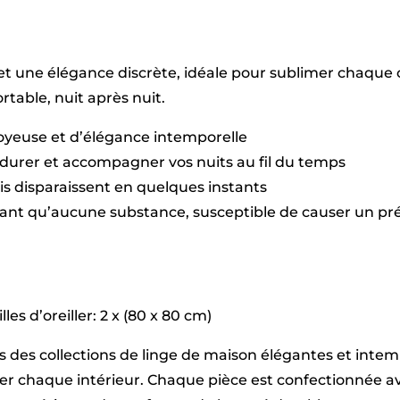
tissé
dobby
-
Taupe
t une élégance discrète, idéale pour sublimer chaque c
01
-
table, nuit après nuit.
200
x
soyeuse et d’élégance intemporelle
220
cm
durer et accompagner vos nuits au fil du temps
+
plis disparaissent en quelques instants
2
x
sant qu’aucune substance, susceptible de causer un pré
(80
x
80
cm)
les d’oreiller: 2 x (80 x 80 cm)
vers des collections de linge de maison élégantes et int
imer chaque intérieur. Chaque pièce est confectionnée