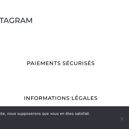
STAGRAM
PAIEMENTS SÉCURISÉS
INFORMATIONS LÉGALES
Conditions Générales de Vente
Mentions légales
 site, nous supposerons que vous en êtes satisfait.
Politique de retour
Vos commandes
Mon compte