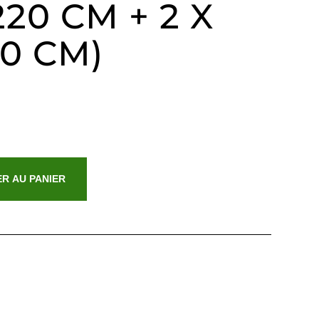
220 CM + 2 X
80 CM)
R AU PANIER