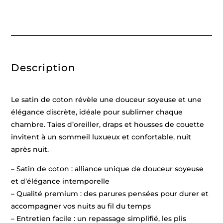
de
coton
rayure
tissé
dobby
-
Blanc
01
Description
-
240
x
220
cm
Le satin de coton révèle une douceur soyeuse et une
+
2
élégance discrète, idéale pour sublimer chaque
x
chambre. Taies d’oreiller, draps et housses de couette
(63
x
invitent à un sommeil luxueux et confortable, nuit
63
cm)
après nuit.
– Satin de coton : alliance unique de douceur soyeuse
et d’élégance intemporelle
– Qualité premium : des parures pensées pour durer et
accompagner vos nuits au fil du temps
– Entretien facile : un repassage simplifié, les plis