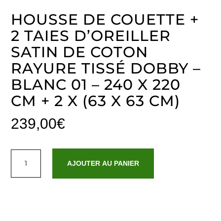
HOUSSE DE COUETTE +
2 TAIES D’OREILLER
SATIN DE COTON
RAYURE TISSÉ DOBBY –
BLANC 01 – 240 X 220
CM + 2 X (63 X 63 CM)
239,00
€
quantité
de
AJOUTER AU PANIER
Housse
de
couette
+
2
taies
d'oreiller
satin