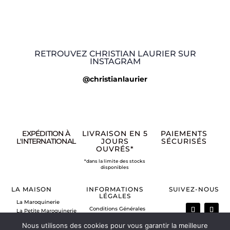
RETROUVEZ CHRISTIAN LAURIER SUR
INSTAGRAM
@christianlaurier
EXPÉDITION À
LIVRAISON EN 5
PAIEMENTS
L'INTERNATIONAL
JOURS
SÉCURISÉS
OUVRÉS*
*dans la limite des stocks
disponibles
LA MAISON
INFORMATIONS
SUIVEZ-NOUS
LÉGALES
La Maroquinerie
Conditions Générales
La Petite Maroquinerie
de Vente
A propos
Nous utilisons des cookies pour vous garantir la meilleure
Mentions légales
Nous contacter