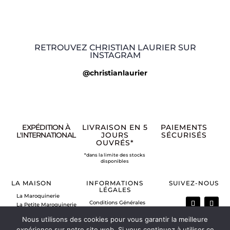
RETROUVEZ CHRISTIAN LAURIER SUR
INSTAGRAM
@christianlaurier
EXPÉDITION À
LIVRAISON EN 5
PAIEMENTS
L'INTERNATIONAL
JOURS
SÉCURISÉS
OUVRÉS*
*dans la limite des stocks
disponibles
LA MAISON
INFORMATIONS
SUIVEZ-NOUS
LÉGALES
La Maroquinerie
Conditions Générales
La Petite Maroquinerie
de Vente
A propos
Nous utilisons des cookies pour vous garantir la meilleure
Mentions légales
Nous contacter
Politique de retour
expérience sur notre site web. Si vous continuez à utiliser ce