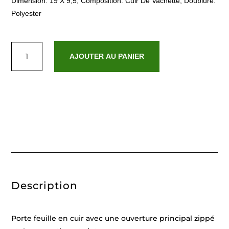
Dimension: 19 X 9,5, Composition: Cuir De Vachette, Doublure:
Polyester
quantité
de
AJOUTER AU PANIER
Hania
Noir
Description
Porte feuille en cuir avec une ouverture principal zippé