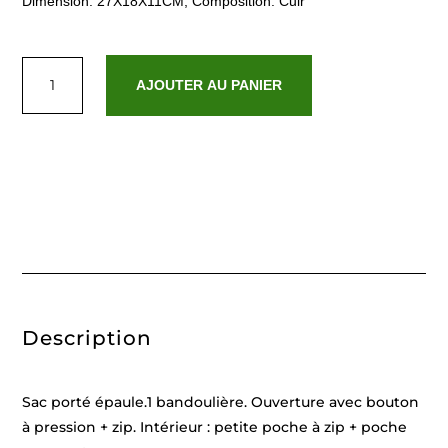
Dimension: 27X18X11CM, Composition: Cuir
quantité
de
AJOUTER AU PANIER
Grace
Argent
Description
Sac porté épaule.1 bandoulière. Ouverture avec bouton
à pression + zip. Intérieur : petite poche à zip + poche