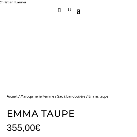
Accueil
/
Maroquinerie Femme
/
Sac à bandoulière
/ Emma taupe
EMMA TAUPE
355,00
€