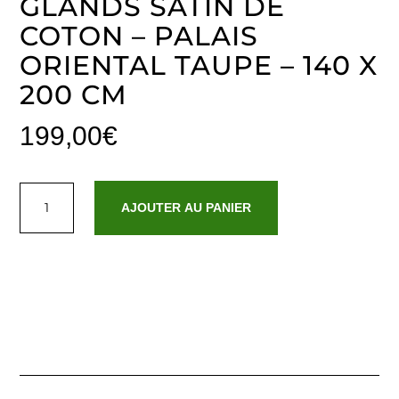
GLANDS SATIN DE
COTON – PALAIS
ORIENTAL TAUPE – 140 X
200 CM
199,00
€
quantité
de
AJOUTER AU PANIER
Édredon
avec
glands
satin
de
coton
-
Palais
oriental
Taupe
-
140
x
200