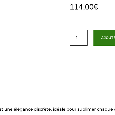
114,00
€
quantité
de
AJOUTE
Drap
plat
satin
de
coton
dobby
stripe
-
Gris
02
foncé
-
260
x
290
t une élégance discrète, idéale pour sublimer chaque c
cm