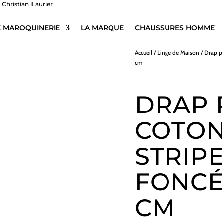
E MAROQUINERIE
LA MARQUE
CHAUSSURES HOMME
Accueil
/
Linge de Maison
/
Drap p
cm
DRAP 
COTON
STRIPE
FONCÉ 
CM