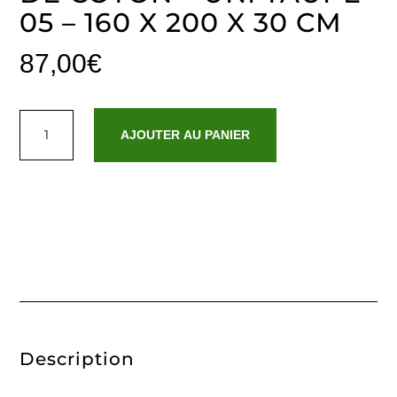
05 – 160 X 200 X 30 CM
87,00
€
quantité
de
AJOUTER AU PANIER
Drap-
housse
satin
de
coton
-
Uni
Taupe
05
-
160
x
200
x
30
cm
Description