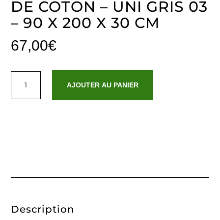
DE COTON – UNI GRIS 03
– 90 X 200 X 30 CM
67,00
€
quantité
de
AJOUTER AU PANIER
Drap-
housse
satin
de
coton
-
Uni
Gris
03
-
90
x
200
x
30
cm
Description