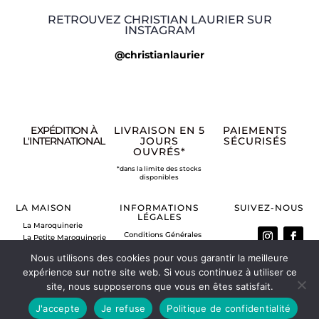
RETROUVEZ CHRISTIAN LAURIER SUR
INSTAGRAM
@christianlaurier
EXPÉDITION À
LIVRAISON EN 5
PAIEMENTS
L'INTERNATIONAL
JOURS
SÉCURISÉS
OUVRÉS*
*dans la limite des stocks
disponibles
LA MAISON
INFORMATIONS
SUIVEZ-NOUS
LÉGALES
La Maroquinerie
Conditions Générales
La Petite Maroquinerie
de Vente
A propos
Nous utilisons des cookies pour vous garantir la meilleure
Mentions légales
Nous contacter
Politique de retour
expérience sur notre site web. Si vous continuez à utiliser ce
Vos commandes
site, nous supposerons que vous en êtes satisfait.
Mon compte
J'accepte
Je refuse
Politique de confidentialité