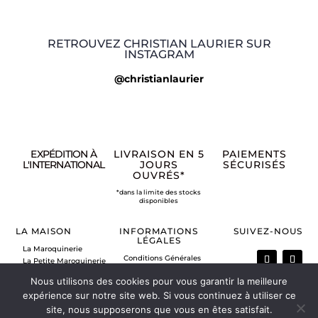
RETROUVEZ CHRISTIAN LAURIER SUR
INSTAGRAM
@christianlaurier
EXPÉDITION À
LIVRAISON EN 5
PAIEMENTS
L'INTERNATIONAL
JOURS
SÉCURISÉS
OUVRÉS*
*dans la limite des stocks
disponibles
LA MAISON
INFORMATIONS
SUIVEZ-NOUS
LÉGALES
La Maroquinerie
Conditions Générales
La Petite Maroquinerie
de Vente
A propos
Nous utilisons des cookies pour vous garantir la meilleure
Mentions légales
Nous contacter
Politique de retour
expérience sur notre site web. Si vous continuez à utiliser ce
Vos commandes
site, nous supposerons que vous en êtes satisfait.