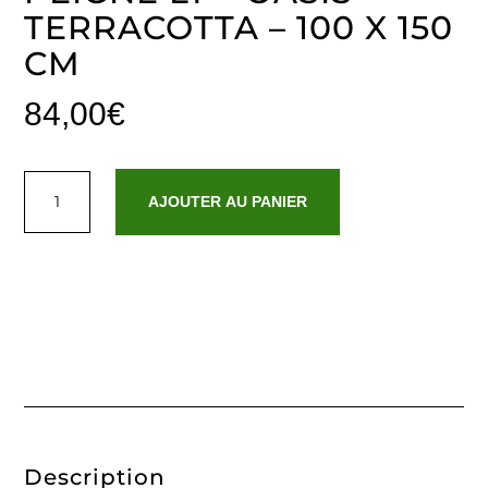
TERRACOTTA – 100 X 150
CM
84,00
€
quantité
de
AJOUTER AU PANIER
Drap
de
bain
coton
peigné
LT
-
Oasis
Terracotta
-
100
x
150
cm
Description