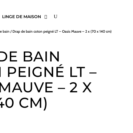
LINGE DE MAISON
e bain
/ Drap de bain coton peigné LT – Oasis Mauve – 2 x (70 x 140 cm)
DE BAIN
 PEIGNÉ LT –
MAUVE – 2 X
140 CM)