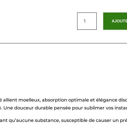
quantité
de
AJOUTE
Drap
de
bain
coton
peigné
LT
-
Oasis
Mauve
-
2
x
(70
x
140
é allient moelleux, absorption optimale et élégance dis
cm)
. Une douceur durable pensée pour sublimer vos instan
sant qu’aucune substance, susceptible de causer un pré