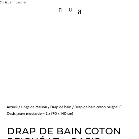
Accueil
/
Linge de Maison
/
Drap de bain
/ Drap de bain coton peigné LT –
Oasis Jaune moutarde – 2 x (70 x 140 cm)
DRAP DE BAIN COTON