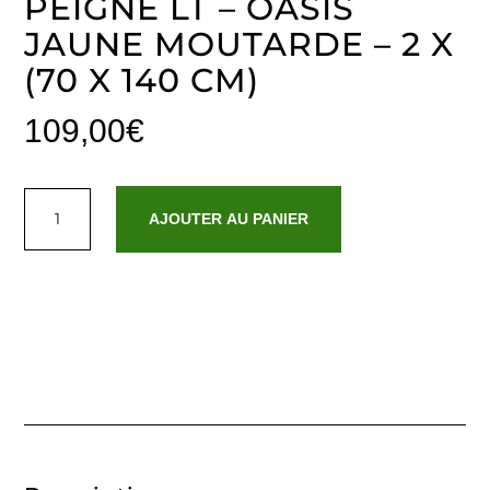
PEIGNÉ LT – OASIS
JAUNE MOUTARDE – 2 X
(70 X 140 CM)
109,00
€
quantité
de
AJOUTER AU PANIER
Drap
de
bain
coton
peigné
LT
-
Oasis
Jaune
moutarde
-
2
x
(70
x
140