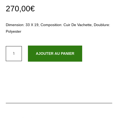
270,00
€
Dimension: 33 X 19, Composition: Cuir De Vachette, Doublure:
Polyester
quantité
de
AJOUTER AU PANIER
Dayana
Gris
Anthracite