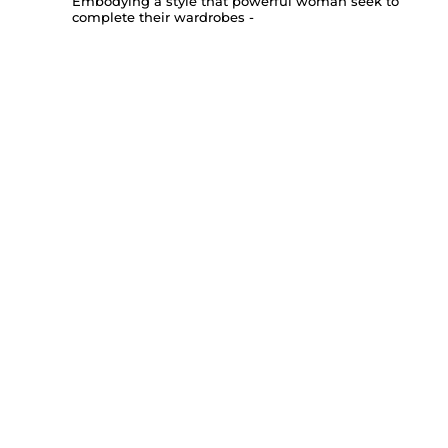
Embodying a style that powerful woman seek to
complete their wardrobes -