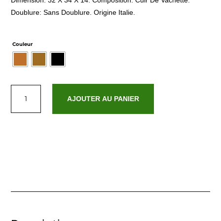
Dimension: 32 X 34 X 14. Composition: Cuir De Vachette.
Doublure: Sans Doublure. Origine Italie.
Couleur
quantité
de
AJOUTER AU PANIER
Costa