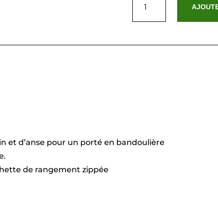
de
AJOUTE
Armel
camel
n et d’anse pour un porté en bandoulière
e.
ochette de rangement zippée