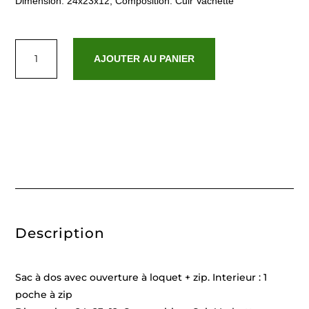
Dimension: 24x23x12, Composition: Cuir Vachette
quantité
de
AJOUTER AU PANIER
Arizona
Noir
Description
Sac à dos avec ouverture à loquet + zip. Interieur : 1
poche à zip