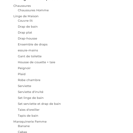
Chaussures
Chaussures Homme
Linge de Maison
Couvre-lit
Drap de bain
Drap plat
Drap-housse
Ensemble de draps
essuie-mains
Gant de toilette
Housse de couette + taie
Peignoir
Plaid
Robe chambre
Serviette
Serviette d'invité
Set linge de bain
Set serviette et drap de bain
Taies d'oreiller
Tapis de bain
Maroquinerie Femme
Banane
Cabas