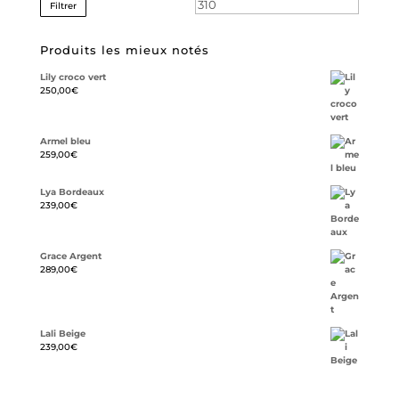
min
max
Filtrer
Produits les mieux notés
Lily croco vert
250,00
€
Armel bleu
259,00
€
Lya Bordeaux
239,00
€
Grace Argent
289,00
€
Lali Beige
239,00
€