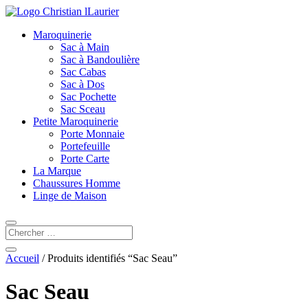
Maroquinerie
Sac à Main
Sac à Bandoulière
Sac Cabas
Sac à Dos
Sac Pochette
Sac Sceau
Petite Maroquinerie
Porte Monnaie
Portefeuille
Porte Carte
La Marque
Chaussures Homme
Linge de Maison
Accueil
/ Produits identifiés “Sac Seau”
Sac Seau