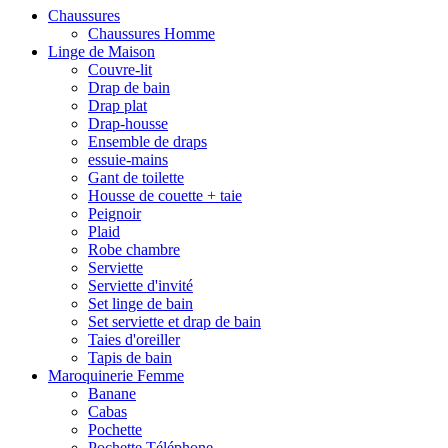
Chaussures
Chaussures Homme
Linge de Maison
Couvre-lit
Drap de bain
Drap plat
Drap-housse
Ensemble de draps
essuie-mains
Gant de toilette
Housse de couette + taie
Peignoir
Plaid
Robe chambre
Serviette
Serviette d'invité
Set linge de bain
Set serviette et drap de bain
Taies d'oreiller
Tapis de bain
Maroquinerie Femme
Banane
Cabas
Pochette
Pochette Téléphone