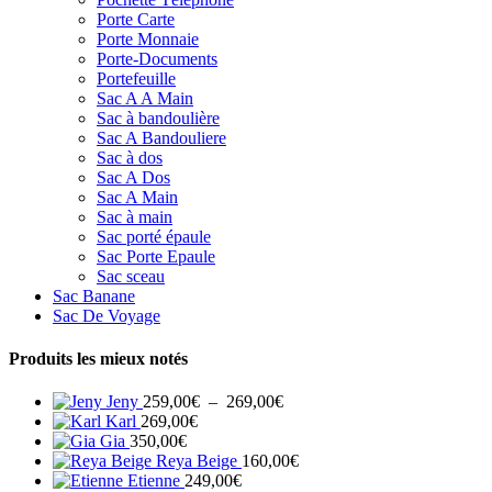
Porte Carte
Porte Monnaie
Porte-Documents
Portefeuille
Sac A A Main
Sac à bandoulière
Sac A Bandouliere
Sac à dos
Sac A Dos
Sac A Main
Sac à main
Sac porté épaule
Sac Porte Epaule
Sac sceau
Sac Banane
Sac De Voyage
Produits les mieux notés
Plage
Jeny
259,00
€
–
269,00
€
de
Karl
269,00
€
prix :
Gia
350,00
€
259,00€
Reya Beige
160,00
€
à
Etienne
249,00
€