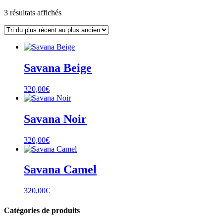
Trié
3 résultats affichés
du
plus
récent
au
plus
Savana Beige
ancien
320,00
€
Savana Noir
320,00
€
Savana Camel
320,00
€
Catégories de produits