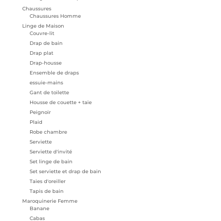
Chaussures
Chaussures Homme
Linge de Maison
Couvre-lit
Drap de bain
Drap plat
Drap-housse
Ensemble de draps
essuie-mains
Gant de toilette
Housse de couette + taie
Peignoir
Plaid
Robe chambre
Serviette
Serviette d'invité
Set linge de bain
Set serviette et drap de bain
Taies d'oreiller
Tapis de bain
Maroquinerie Femme
Banane
Cabas