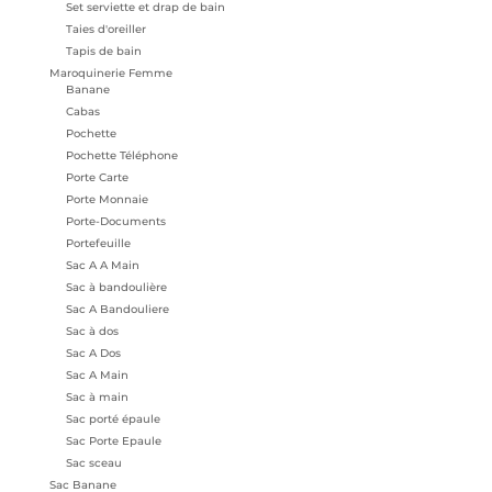
Set serviette et drap de bain
Taies d'oreiller
Tapis de bain
Maroquinerie Femme
Banane
Cabas
Pochette
Pochette Téléphone
Porte Carte
Porte Monnaie
Porte-Documents
Portefeuille
Sac A A Main
Sac à bandoulière
Sac A Bandouliere
Sac à dos
Sac A Dos
Sac A Main
Sac à main
Sac porté épaule
Sac Porte Epaule
Sac sceau
Sac Banane