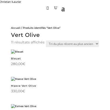
Accueil
/ Produits identifiés “Vert Olive”
Vert Olive
Trié
11 résultats affichés
du
plus
récent
au
Bleuet
plus
280,00
€
ancien
Maeve Vert Olive
330,00
€