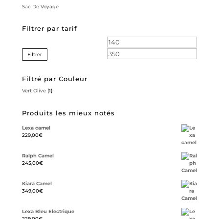
Sac De Voyage
Filtrer par tarif
Prix
Prix
min
max
Filtrer
Filtré par Couleur
Vert Olive
(1)
Produits les mieux notés
Lexa camel
229,00
€
Ralph Camel
245,00
€
Kiara Camel
349,00
€
Lexa Bleu Electrique
229,00
€